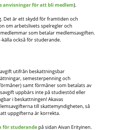
 anvisningar för att bli medlem
).
. Det är ett skydd för framtiden och
on om arbetslivets spelregler och
e medlemmar som betalar medlemsavgiften.
-källa också för studerande.
vgift utifrån beskattningsbar
rsättningar, semesterpenning och
onförmåner) samt förmåner som betalats av
vgift uppbärs inte på studiestöd eller
gbar i beskattningen! Akavas
emsavgifterna till skattemyndigheten, så
att uppgifterna är korrekta.
n för studerande
på sidan Aivan Erityinen.