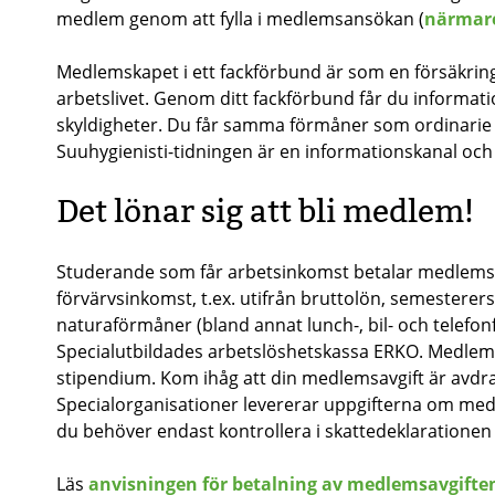
medlem genom att fylla i medlemsansökan (
närmare
Medlemskapet i ett fackförbund är som en försäkring
arbetslivet. Genom ditt fackförbund får du informati
skyldigheter. Du får samma förmåner som ordinari
Suuhygienisti-tidningen är en informationskanal och 
Det lönar sig att bli medlem!
Studerande som får arbetsinkomst betalar medlemsa
förvärvsinkomst, t.ex. utifrån bruttolön, semestere
naturaförmåner (bland annat lunch-, bil- och telef
Specialutbildades arbetslöshetskassa ERKO. Medlemsa
stipendium. Kom ihåg att din medlemsavgift är avdra
Specialorganisationer levererar uppgifterna om medl
du behöver endast kontrollera i skattedeklarationen 
Läs
anvisningen för betalning av medlemsavgifte