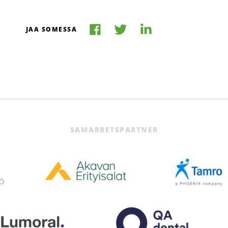
Jaa
Jaa
Jaa
JAA SOMESSA
Facebookissa
LinkedInissä
Twitterissä
SAMARBETSPARTNER