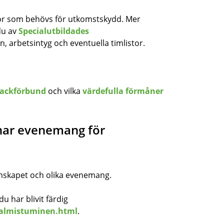
or som behövs för utkomstskydd. Mer
du av
Specialutbildades
n, arbetsintyg och eventuella timlistor.
 fackförbund
och vilka
värdefulla förmåner
nar evenemang för
kapet och olika evenemang.
 har blivit färdig
-valmistuminen.html
.