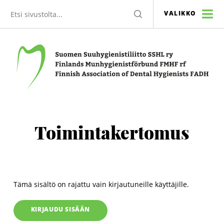
Etsi
HAE
VALIKKO
sivustolta
Suomen Suuhygienistiliitto SSHL ry
Toimintakertomus
Tämä sisältö on rajattu vain kirjautuneille käyttäjille.
KIRJAUDU SISÄÄN