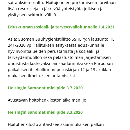
sairauksien osalta.
Hoitojonojen purkamiseen tarvitaan
lisää resursseja ja järkevää yhteistyötä julkisen ja
yksityisen sektorin välillä.
Eduskunnan sosiaali- ja terveysvaliokunnalle
1.4.2021
Asia: Suomen Suuhygienistiliitto SSHL ry:n lausunto HE
241/2020 vp Hallituksen esityksestä eduskunnalle
hyvinvointialueiden perustamista ja sosiaali- ja
terveydenhuollon sekä pelastustoimen järjestämisen
uudistusta koskevaksi lainsäädännöksi sekä Euroopan
paikallisen itsehallinnon peruskirjan 12 ja 13 artiklan
mukaisen ilmoituksen antamiseksi
.
Helsingin Samonat mielipide 3.7.2020
Avustavan hoitohenkilöstön aika meni jo
Helsingin Sanomat mielipide 3.3.2020
Hoitohenkilöstö antaistsee asianmukaisen palkan