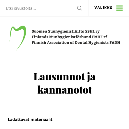
Etsi
HAE
VALIKKO
sivustolta
Suomen Suuhygienistiliitto SSHL ry
Lausunnot ja
kannanotot
Ladattavat materiaalit