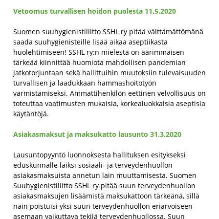
Vetoomus turvallisen hoidon puolesta 11.5.2020
Suomen suuhygienistiliitto SSHL ry pitää välttämättömänä
saada suuhygienisteille lisää aikaa aseptiikasta
huolehtimiseen! SSHL ry:n mielestä on äärimmäisen
tärkeää kiinnittää huomiota mahdollisen pandemian
jatkotorjuntaan sekä hallittuihin muutoksiin tulevaisuuden
turvallisen ja laadukkaan hammashoitotyön
varmistamiseksi. Ammattihenkilön eettinen velvollisuus on
toteuttaa vaatimusten mukaisia, korkealuokkaisia aseptisia
käytäntöjä.
Asiakasmaksut ja maksukatto lausunto 31.3.2020
Lausuntopyyntö luonnoksesta hallituksen esitykseksi
eduskunnalle laiksi sosiaali- ja terveydenhuollon
asiakasmaksuista annetun lain muuttamisesta. Suomen
Suuhygienistiliitto SSHL ry pitää suun terveydenhuollon
asiakasmaksujen lisäämistä maksukattoon tärkeänä, sillä
näin poistuisi yksi suun terveydenhuollon eriarvoiseen
asemaan vaikuttava tekijä terveydenhuollossa. Suun