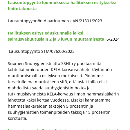
Lausuntopyyntö luonnoksesta hallituksen esitykseksi
hoitotakuusta
Lausuntopyynnön diaarinumero: VN/21301/2023
Hallituksen esitys eduskunnalle laiksi
sairausvakuutuslain 2 ja 3 luvun muuttamisesta
6/2024
Lausuntopyyntö STM/076:00/2023
Suomen Suuhygienistiliitto SSHL ry puoltaa mitä
kohteliaimmin uuden KELA-korvaus/lähete käytännön
muuttamismallia esityksen mukaisesti. Pidämme
tervetulleena muutoksena sitä, että asiakkailla olisi
mahdollista saada suuhygienistin hoito- ja
tutkimuskäynneistä KELA-korvaus ilman hammaslääkärin
lähetettä kaksi kertaa vuodessa. Lisäksi kannatamme
hammaslääkäreiden taksojen 5 prosentin ja
suuhygienistien toimenpiteiden taksoja 15 prosentin
korotusta.