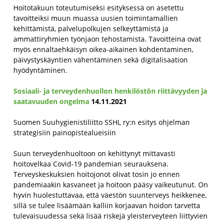
Hoitotakuun toteutumiseksi esityksessä on asetettu
tavoitteiksi muun muassa uusien toimintamallien
kehittämistä, palvelupolkujen selkeyttämistä ja
ammattiryhmien työnjaon tehostamista. Tavoitteina ovat
myös ennaltaehkäisyn oikea-aikainen kohdentaminen,
päivystyskäyntien vähentäminen sekä digitalisaation
hyödyntäminen.
Sosiaali- ja terveydenhuollon henkilöstön riittävyyden ja
saatavuuden ongelma
14.11.2021
Suomen Suuhygienistiliitto SSHL ry:n esitys ohjelman
strategisiin painopistealueisiin
Suun terveydenhuoltoon on kehittynyt mittavasti
hoitovelkaa Covid-19 pandemian seurauksena.
Terveyskeskuksien hoitojonot olivat tosin jo ennen
pandemiaakin kasvaneet ja hoitoon pääsy vaikeutunut. On
hyvin huolestuttavaa, että väestön suunterveys heikkenee,
sillä se tulee lisäämään kalliin korjaavan hoidon tarvetta
tulevaisuudessa sekä lisää riskejä yleisterveyteen liittyvien