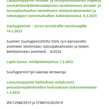
Lausuntopyyntö Sosiaali- ja terveysministeriön ohjeesta
ammattihenkilölainsäädännön soveltaminen sosiaali- ja
terveydenhuollon henkilöstön tehtävärakenteiden ja
tehtäväjaon toimintamallien kehittämisessä 8.3.2023
Suuhygienisti
t – arvoa
arvokkaille
moniosaajille
14.2.2023
Suomen Suuhygienistiliitto
SSHL ry:n kannanotto
avoimeen viestintään, työssäjaksamiseen ja töiden
kehittämiseen avoimesti. 6/2024
Lapin kansa, mielipidekirjoitus 7.2.2022
Suuhygienisti työ säästää verovaroja
Lausuntopyyntö hallituksen esityksestä
perusterveydenhuollon hoitotakuun tiukentamise
sta
1.4.2022
VN/12948/2019 ja STM074:00/2019