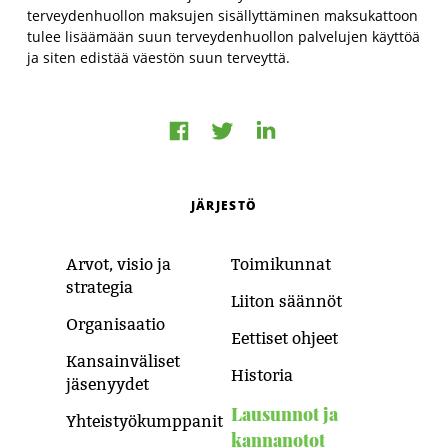
terveydenhuollon maksujen sisällyttäminen maksukattoon
tulee lisäämään suun terveydenhuollon palvelujen käyttöä
ja siten edistää väestön suun terveyttä.
Jaa
Jaa
Jaa
Facebookissa
LinkedInissä
Twitterissä
JÄRJESTÖ
Arvot, visio ja
Toimikunnat
strategia
Liiton säännöt
Organisaatio
Eettiset ohjeet
Kansainväliset
Historia
jäsenyydet
Lausunnot ja
Yhteistyökumppanit
kannanotot