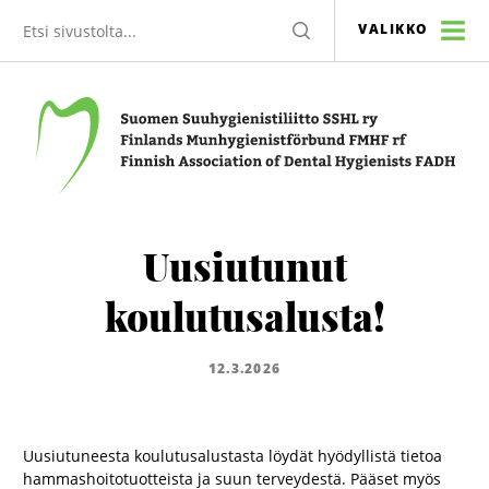
Etsi
HAE
VALIKKO
sivustolta
Suomen Suuhygienistiliitto SSHL ry
Uusiutunut
koulutusalusta!
12.3.2026
Uusiutuneesta koulutusalustasta löydät hyödyllistä tietoa
hammashoitotuotteista ja suun terveydestä. Pääset myös