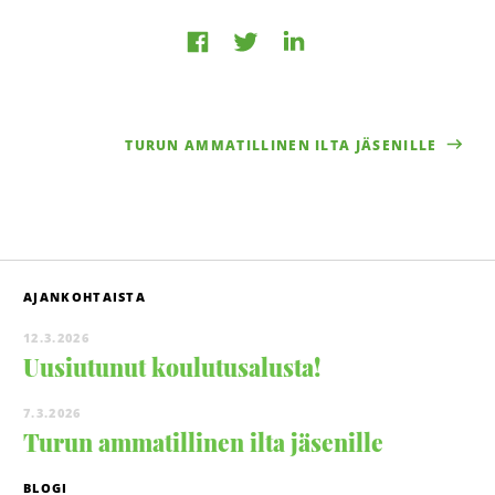
Jaa
Jaa
Jaa
Facebookissa
LinkedInissä
Twitterissä
TURUN AMMATILLINEN ILTA JÄSENILLE
AJANKOHTAISTA
12.3.2026
Uusiutunut koulutusalusta!
7.3.2026
Turun ammatillinen ilta jäsenille
BLOGI