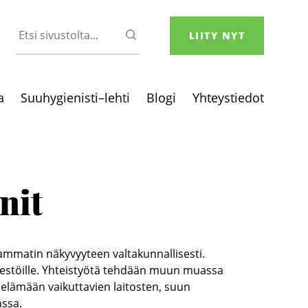
Etsi
HAE
LIITY NYT
sivustolta
a
Suuhygienisti–lehti
Blogi
Yhteystiedot
nit
ammatin näkyvyyteen valtakunnallisesti.
ärjestöille. Yhteistyötä tehdään muun muassa
oelämään vaikuttavien laitosten, suun
ssa.