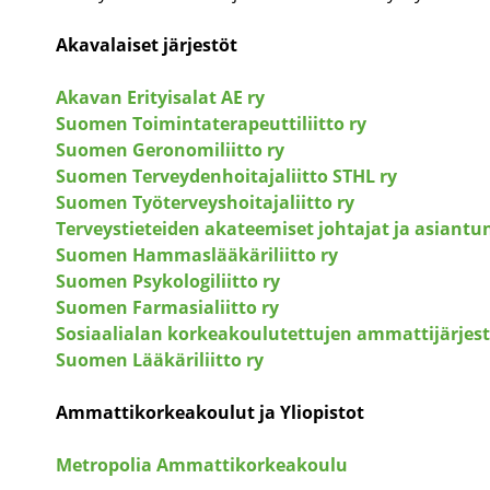
Akavalaiset järjestöt
Akavan Erityisalat AE ry
Suomen Toimintaterapeuttiliitto ry
Suomen Geronomiliitto ry
Suomen Terveydenhoitajaliitto STHL ry
Suomen Työterveyshoitajaliitto ry
Terveystieteiden akateemiset johtajat ja asiantunt
Suomen Hammaslääkäriliitto ry
Suomen Psykologiliitto ry
Suomen Farmasialiitto ry
Sosiaalialan korkeakoulutettujen ammattijärjest
Suomen Lääkäriliitto ry
Ammattikorkeakoulut ja Yliopistot
Metropolia Ammattikorkeakoulu