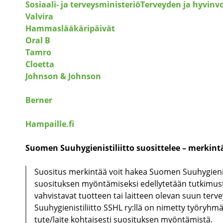
Sosiaali- ja terveysministeriö
Terveyden ja hyvinvo
Valvira
Hammaslääkäripäivät
Oral B
Tamro
Cloetta
Johnson & Johnson
Berner
Hampaille.fi
Suomen Suuhygienistiliitto suosittelee – merkint
Suositus merkintää voit hakea Suomen Suuhygienist
suosituksen myöntämiseksi edellytetään tutkimust
vahvistavat tuotteen tai laitteen olevan suun terv
Suuhygienistiliitto SSHL ry:llä on nimetty työryhmä,
tute/laite kohtaisesti suosituksen myöntämistä.