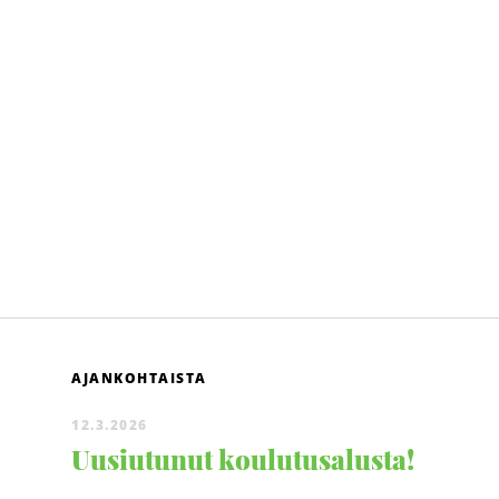
AJANKOHTAISTA
12.3.2026
Uusiutunut koulutusalusta!