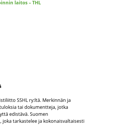
innin laitos – THL
ä
iliitto SSHL ry:ltä. Merkinnän ja
uloksia tai dokumentteja, jotka
eyttä edistävä. Suomen
 joka tarkastelee ja kokonaisvaltaisesti