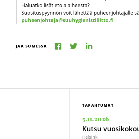
Haluatko lisätietoja aiheesta?
Suosituspyynnön voit lähettää puheenjohtajalle s
puheenjohtaja@suuhygienistiliitto.fi
Jaa
Jaa
Jaa
JAA SOMESSA
Facebookissa
LinkedInissä
Twitterissä
TAPAHTUMAT
5.11.2026
Kutsu vuosikoko
Helsinki