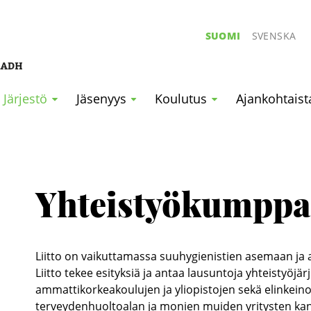
SUOMI
SVENSKA
Järjestö
Jäsenyys
Koulutus
Ajankohtaist
Yhteistyökumppa
Liitto on vaikuttamassa suuhygienistien asemaan ja 
Liitto tekee esityksiä ja antaa lausuntoja yhteistyöj
ammattikorkeakoulujen ja yliopistojen sekä elinkein
terveydenhuoltoalan ja monien muiden yritysten kan