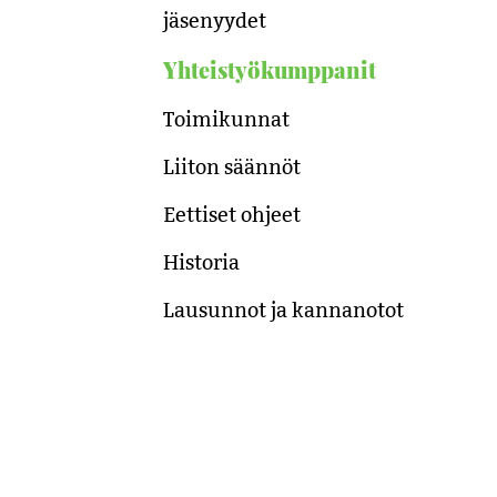
jäsenyydet
Yhteistyökumppanit
Toimikunnat
Liiton säännöt
Eettiset ohjeet
Historia
Lausunnot ja kannanotot