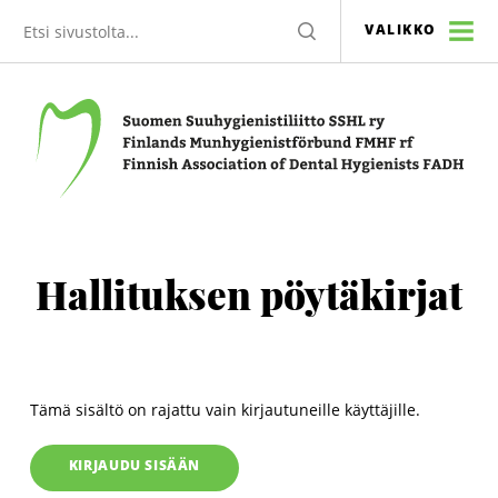
Etsi
HAE
VALIKKO
sivustolta
Suomen Suuhygienistiliitto SSHL ry
Hallituksen pöytäkirjat
Tämä sisältö on rajattu vain kirjautuneille käyttäjille.
KIRJAUDU SISÄÄN