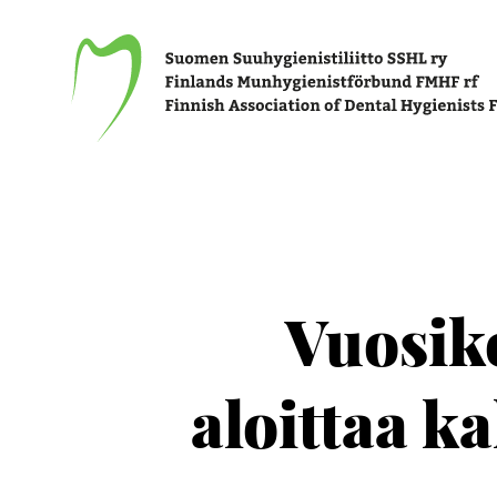
Suomen Suuhygienistiliitto SSHL ry
Vuosiko
aloittaa 