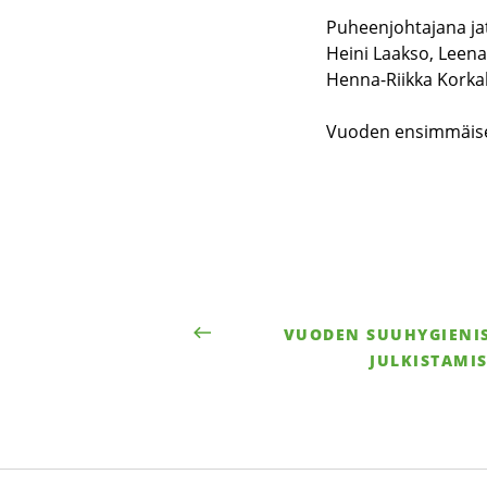
Puheenjohtajana jat
Heini Laakso, Leena
Henna-Riikka Korka
Vuoden ensimmäisess
VUODEN SUUHYGIENI
JULKISTAMIS