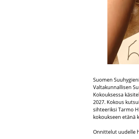
Suomen Suuhygienist
Valtakunnallisen Su
Kokouksessa käsitelt
2027. Kokous kutsui
sihteeriksi Tarmo Hi
kokoukseen etänä k
Onnittelut uudelle h