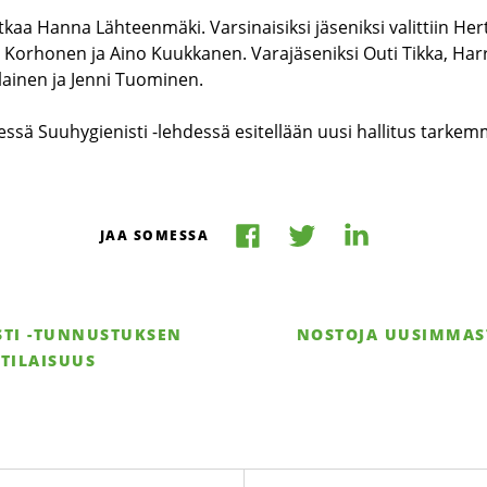
kaa Hanna Lähteenmäki. Varsinaisiksi jäseniksi valittiin Her
 Korhonen ja Aino Kuukkanen. Varajäseniksi Outi Tikka, Har
lainen ja Jenni Tuominen.
ä Suuhygienisti -lehdessä esitellään uusi hallitus tarkem
Jaa
Jaa
Jaa
JAA SOMESSA
Facebookissa
LinkedIniss
Twitterissä
STI -TUNNUSTUKSEN
NOSTOJA UUSIMMAST
TILAISUUS