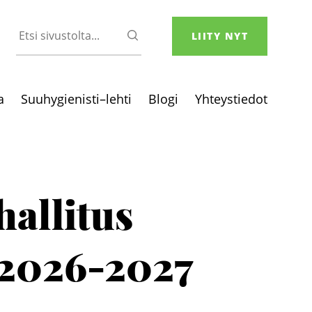
Etsi
HAE
LIITY NYT
sivustolta
a
Suuhygienisti–lehti
Blogi
Yhteystiedot
hallitus
 2026-2027