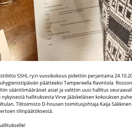
iliitto SSHL ry:n vuosikokous pidettiin perjantaina 24.10.2
uhygienistipäivän päätteeksi Tampereella Ravintola Rosson
iin sääntömääräiset asiat ja valittiin uusi hallitus seuraaval
 nykyisestä hallituksesta Virve Jääskeläisen kokouksen puhe
ltulan. Tilitoimisto D-housen toimitusjohtaja Kaija Säkkinen 
ertoen tilinpäätöksestä.
allitukselle!