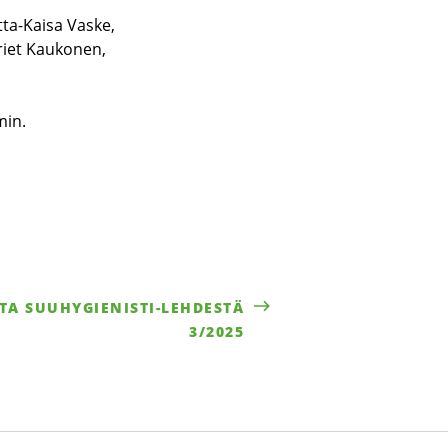
tta-Kaisa Vaske,
riet Kaukonen,
min.
ä
A SUUHYGIENISTI-LEHDESTÄ
3/2025