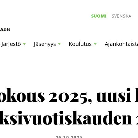
SUOMI
SVENSKA
Järjestö
Jäsenyys
Koulutus
Ajankohtaist
kous 2025, uusi 
kaksivuotiskauden
26.10.2025