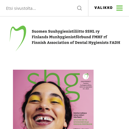
Etsi
HAE
VALIKKO
sivustolta
Suomen Suuhygienistiliitto SSHL ry