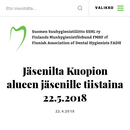
Etsi
HAE
VALIKKO
sivustolta
Suomen Suuhygienistiliitto SSHL ry
Jäsenilta Kuopion
alueen jäsenille tiistaina
22.5.2018
22.4.2018