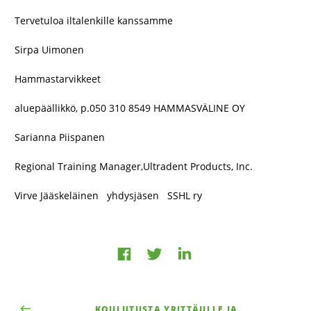
Tervetuloa iltalenkille kanssamme
Sirpa Uimonen
Hammastarvikkeet
aluepäällikkö, p.050 310 8549 HAMMASVÄLINE OY
Sarianna Piispanen
Regional Training Manager,Ultradent Products, Inc.
Virve Jääskeläinen yhdysjäsen SSHL ry
Jaa
Jaa
Jaa
Facebookissa
LinkedInissä
Twitterissä
KOULUTUSTA YRITTÄJILLE JA