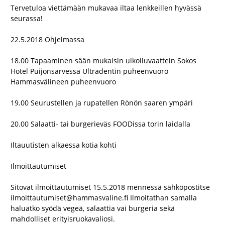
Tervetuloa viettämään mukavaa iltaa lenkkeillen hyvässä
seurassa!
22.5.2018 Ohjelmassa
18.00 Tapaaminen sään mukaisin ulkoiluvaattein Sokos
Hotel Puijonsarvessa Ultradentin puheenvuoro
Hammasvälineen puheenvuoro
19.00 Seurustellen ja rupatellen Rönön saaren ympäri
20.00 Salaatti- tai burgerieväs FOODissa torin laidalla
Iltauutisten alkaessa kotia kohti
Ilmoittautumiset
Sitovat ilmoittautumiset 15.5.2018 mennessä sähköpostitse
ilmoittautumiset@hammasvaline.fi Ilmoitathan samalla
haluatko syödä vegeä, salaattia vai burgeria sekä
mahdolliset erityisruokavaliosi.