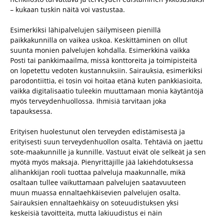
– kukaan tuskin näitä voi vastustaa.
Esimerkiksi lähipalvelujen säilymiseen pienillä
paikkakunnilla on vaikea uskoa. Keskittäminen on ollut
suunta monien palvelujen kohdalla. Esimerkkinä vaikka
Posti tai pankkimaailma, missä konttoreita ja toimipisteitä
on lopetettu vedoten kustannuksiin. Sairauksia, esimerkiksi
parodontiittia, ei tosin voi hoitaa etänä kuten pankkiasioita,
vaikka digitalisaatio tuleekin muuttamaan monia käytäntöjä
myös terveydenhuollossa. Ihmisiä tarvitaan joka
tapauksessa.
Erityisen huolestunut olen terveyden edistämisestä ja
erityisesti suun terveydenhuollon osalta. Tehtäviä on jaettu
sote-maakunnille ja kunnille. Vastuut eivät ole selkeät ja sen
myötä myös maksaja. Pienyrittäjille jää lakiehdotuksessa
alihankkijan rooli tuottaa palveluja maakunnalle, mikä
osaltaan tullee vaikuttamaan palvelujen saatavuuteen
muun muassa ennaltaehkäisevien palvelujen osalta.
Sairauksien ennaltaehkäisy on soteuudistuksen yksi
keskeisiä tavoitteita, mutta lakiuudistus ei näin