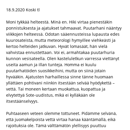
18.9.2020 Koski tl
Moni tykkää helteestä. Minä en. Hiki virtaa pienestäkin
ponnistuksesta ja ajatukset tahmaavat. Puutarhani nääntyy
viikkojen helteessä. Odotan sääennusteissa lupausta edes
kuurosateista, mutta meteorologi hymyillee viehkeästi ja
kertoo helteiden jatkuvan. Hyvät lomasäät, hän vielä
vahvistaa ennustettaan. Voi ei, armahtakaa puutarhuria
kunnon vesisateella. Olen kasteluletkun varressa viettänyt
useita aamun ja illan tunteja. Homma ei kuulu
puutarhatöiden suosikkeihini, mutta on siinä jotain
hyvääkin. Ajatusten harhaillessa sinne tänne huomaan
yllättäen pohtivani niinkin itsestään selvää hyödykettä –
vettä. Tai moneen kertaan muokattua, kuopattua ja
elvytettyä Sote-uudistus, mikä ei kylläkään ole
itsestäänselvyys.
Puhtaaseen veteen olemme tottuneet. Pidämme selvänä,
että juomakelpoista vettä virtaa hanaa kääntämällä, eikä
rajoituksia ole. Tämä välttämätön ylellisyys puuttuu