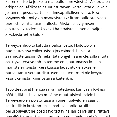
kuitenkin isolta joukolta maapallomme väestöä. Vesipula on
arkipäivää. Afrikassa asunut tuttavani kertoi, että oli aikoja
jolloin iltapesua varten sai limsapullollisen vettä. Eikä
kysymys olut nykyisin myytävistä 1-2 litran pulloista, vaan
pienestä vanhanajan pullosta. Mistä peseytymisen
aloittaisin? Todennäköisesti hampaista. Siihen ei paljon
arvokasta vettä kuluisi.
Terveydenhuolto kuluttaa paljon vettä. Hoitotyö olisi
huomattavissa vaikeuksissa jos esimerkiksi vettä
säännösteltäisiin. Onneksi tätä ongelmaa ei ole, sillä muita
on. Hyvä terveydenhuoltomme on ajautumassa kriisiin
monista eri syistä. Kesäkuussa lausuntokierrokselle
putkahtanut sote-uudistuksen lakiluonnos ei ole kevyttä
kesälukemista. Kiinnostavaa kuitenkin.
Tavoitteet ovat hienoja ja kannatettavia, kun vaan löytyisi
päättäjiltä taikasauva millä ne muuttuisivat todeksi…
Terveyserojen poisto, tasa-arvoinen palvelujen saanti,
kohtuullisin kustannuksin laadukas hoito kaikille,
peruspalvelut helposti tavoitettavina lähipalveluina, riittävä
henkilöstö turvattava ja terveyden edistäminen ykkösasiaksi