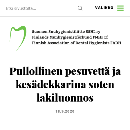
Etsi
HAE
VALIKKO
sivustolta
Suomen Suuhygienistiliitto SSHL ry
Pullollinen pesuvettä ja
kesädekkarina soten
lakiluonnos
18.9.2020