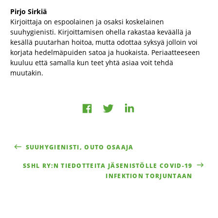
Pirjo Sirkiä
Kirjoittaja on espoolainen ja osaksi koskelainen
suuhygienisti. Kirjoittamisen ohella rakastaa keväällä ja
kesällä puutarhan hoitoa, mutta odottaa syksyä jolloin voi
korjata hedelmäpuiden satoa ja huokaista. Periaatteeseen
kuuluu että samalla kun teet yhtä asiaa voit tehdä
muutakin.
Jaa
Jaa
Jaa
Facebookissa
LinkedInissä
Twitterissä
SUUHYGIENISTI, OUTO OSAAJA
SSHL RY:N TIEDOTTEITA JÄSENISTÖLLE COVID-19
INFEKTION TORJUNTAAN