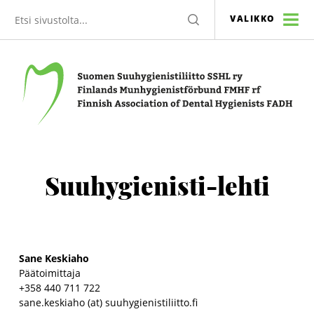
Etsi
HAE
VALIKKO
sivustolta
Suomen Suuhygienistiliitto SSHL ry
Suuhygienisti-lehti
Sane Keskiaho
Päätoimittaja
+358 440 711 722
sane.keskiaho (at) suuhygienistiliitto.fi