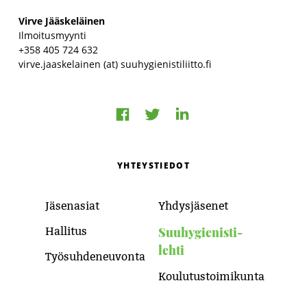
Virve Jääskeläinen
Ilmoitusmyynti
+358 405 724 632
virve.jaaskelainen (at) suuhygienistiliitto.fi
Jaa
Jaa
Jaa
Facebookissa
LinkedInissä
Twitterissä
YHTEYSTIEDOT
Jäsenasiat
Yhdysjäsenet
Suuhygienisti-
Hallitus
lehti
Työsuhdeneuvonta
Koulutustoimikunta